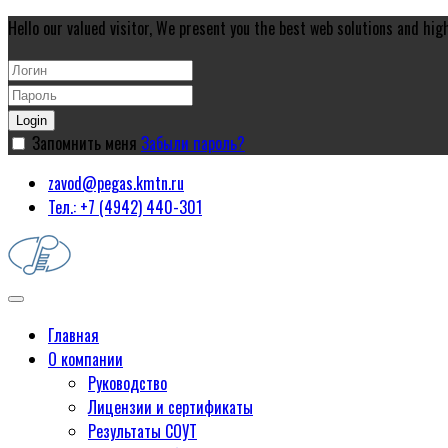
Hello our valued visitor, We present you the best web solutions and high 
Login
Запомнить меня
Забыли пароль?
zavod@pegas.kmtn.ru
Тел.: +7 (4942) 440-301
Главная
О компании
Руководство
Лицензии и сертификаты
Результаты СОУТ