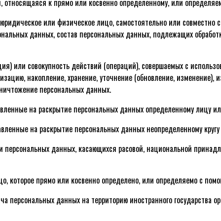
, относящаяся к прямо или косвенно определенному, или определяе
н, юридическое или физическое лицо, самостоятельно или совместно 
ональных данных, состав персональных данных, подлежащих обработк
ация) или совокупность действий (операций), совершаемых с использ
зацию, накопление, хранение, уточнение (обновление, изменение), и
 уничтожение персональных данных.
авленные на раскрытие персональных данных определенному лицу ил
равленные на раскрытие персональных данных неопределенному кругу
ии персональных данных, касающихся расовой, национальной принад
ицо, которое прямо или косвенно определено, или определяемо с по
ача персональных данных на территорию иностранного государства ор